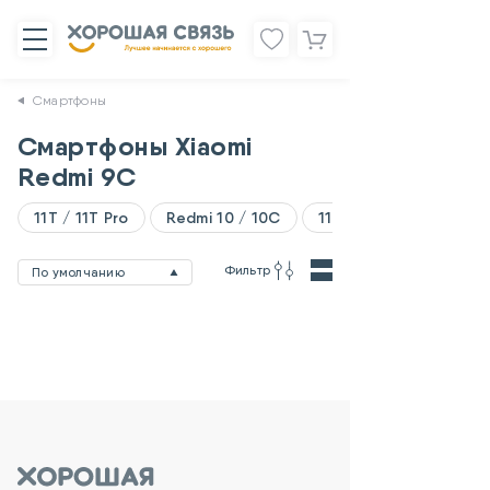
Смартфоны
Смартфоны Xiaomi
Redmi 9C
11T / 11T Pro
Redmi 10 / 10C
11 Lite
Фильтр
По умолчанию