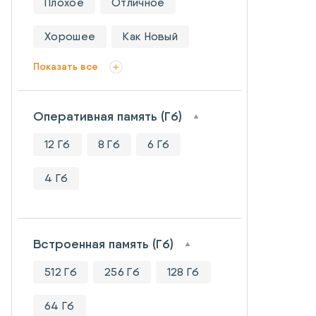
Плохое
Отличное
Хорошее
Как Новый
Показать все
Оперативная память (Гб)
12 Гб
8 Гб
6 Гб
4 Гб
Встроенная память (Гб)
512 Гб
256 Гб
128 Гб
64 Гб