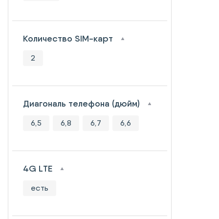
Количество SIM-карт
2
Диагональ телефона (дюйм)
6,5
6,8
6,7
6,6
4G LTE
есть