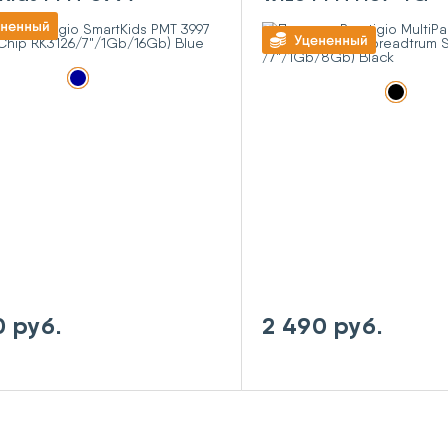
Chip
(Spreadtrum SC98
26/7"/1Gb/16Gb)
/7"/1Gb/8Gb) Bla
0 руб.
2 490 руб.