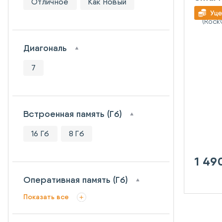
Отличное
Как Новый
(Rock
RK31
Blue
Диагональ
7
Встроенная память (Гб)
16 Гб
8 Гб
1 49
Оперативная память (Гб)
Показать все