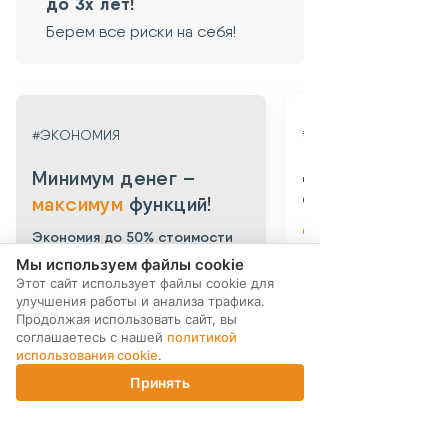
до 3х лет!
Берем все риски на себя!
#ГАРАНТИЯ
#ЭКОНОМИЯ
Даем гарантию
Минимум денег –
от 3х месяцев
максимум
функций!
до 3х лет!
Экономия до 50% стоимости
нового устройства.
Берем все риски на 
Мы используем файлы cookie
Этот сайт использует файлы cookie для
Мы выкупаем смартфоны в больших
Абсолютная уверенность
улучшения работы и анализа трафика.
объемах у компаний-партнеров.
безопасности приобрет
Выкупаем устройства по программе
уцененного смартфона: 
Продолжая использовать сайт, вы
trade-in по всей России. После
устройства даем собств
соглашаетесь с нашей
политикой
тщательной проверки устройства
гарантию 3 месяца. Такж
использования cookie
.
поступают в продажу. Цена по
можете приобрести
сравнению с новыми смартфонами
Принять
дополнительную гаранти
Главная
Каталог
Корзина
Магазины
Войти
снижена до 40%.
технику до 3х лет!