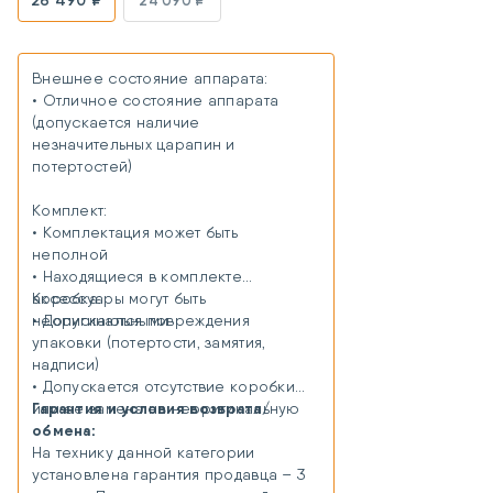
Внешнее состояние аппарата:
• Отличное состояние аппарата
(допускается наличие
незначительных царапин и
потертостей)
Комплект:
• Комплектация может быть
неполной
• Находящиеся в комплекте
аксессуары могут быть
Коробка:
неоригинальными
• Допускаются повреждения
упаковки (потертости, замятия,
надписи)
• Допускается отсутствие коробки
Гарантия и условия возврата/
или ее замена на неоригинальную
обмена:
На технику данной категории
установлена гарантия продавца – 3