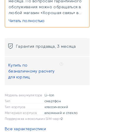
месяца. По вопросам гарантийного
обслуживания можно обращаться в
любой магазин «Хорошая связь» в
любом городе присутствия. В случае
Читать полностью
отсутствия магазина в городе
присутствия, можно сдать товар на
гарантийный ремонт удаленно через
Почту России или курьерскую
Гарантия продавца, 3 месяца
доставку (расходы, связанные с
доставкой товара к продавцу,
осуществляются за счет покупателя
Купить по
и компенсируются продавцом
безналичному расчету
одновременно с возвратом товара
для юрлиц
после гарантийного ремонта).
Модель аккумулятора
Li-Ion
Тип
смартфон
Тип корпуса
классический
Материал корпуса
алюминий и стекло
Поддержка нескольких SIM-карт
2
Все характеристики