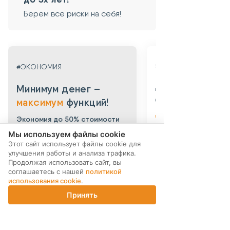
Берем все риски на себя!
#ГАРАНТИЯ
#ЭКОНОМИЯ
Даем гарантию
Минимум денег –
от 3х месяцев
максимум
функций!
до 3х лет!
Экономия до 50% стоимости
нового устройства.
Берем все риски на 
Мы используем файлы cookie
Этот сайт использует файлы cookie для
Мы выкупаем смартфоны в больших
Абсолютная уверенность
объемах у компаний-партнеров.
безопасности приобрет
улучшения работы и анализа трафика.
Выкупаем устройства по программе
уцененного смартфона: 
Продолжая использовать сайт, вы
trade-in по всей России. После
устройства даем собств
соглашаетесь с нашей
политикой
тщательной проверки устройства
гарантию 3 месяца. Такж
использования cookie
.
поступают в продажу. Цена по
можете приобрести
сравнению с новыми смартфонами
дополнительную гаранти
Принять
Главная
снижена до 40%.
Каталог
Корзина
Магазины
Войти
технику до 3х лет!